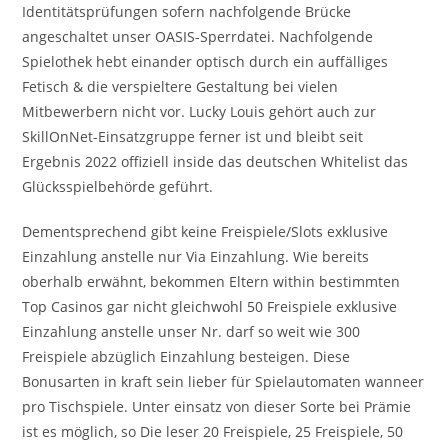
Identitätsprüfungen sofern nachfolgende Brücke
angeschaltet unser OASIS-Sperrdatei. Nachfolgende
Spielothek hebt einander optisch durch ein auffälliges
Fetisch & die verspieltere Gestaltung bei vielen
Mitbewerbern nicht vor. Lucky Louis gehört auch zur
SkillOnNet-Einsatzgruppe ferner ist und bleibt seit
Ergebnis 2022 offiziell inside das deutschen Whitelist das
Glücksspielbehörde geführt.
Dementsprechend gibt keine Freispiele/Slots exklusive
Einzahlung anstelle nur Via Einzahlung. Wie bereits
oberhalb erwähnt, bekommen Eltern within bestimmten
Top Casinos gar nicht gleichwohl 50 Freispiele exklusive
Einzahlung anstelle unser Nr. darf so weit wie 300
Freispiele abzüglich Einzahlung besteigen. Diese
Bonusarten in kraft sein lieber für Spielautomaten wanneer
pro Tischspiele. Unter einsatz von dieser Sorte bei Prämie
ist es möglich, so Die leser 20 Freispiele, 25 Freispiele, 50