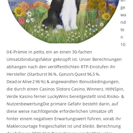
ge
wa
nd
te
n
10
0 €‑Prämie in petto, ein an einen 30‑fachen
Umsatzbindungsfaktor geknüpft ist. Unser Berechnungen
abhangen nach den veröffentlichten RTP‑Einstufen ihr
Hersteller (Starburst 96 %, Gonzo’s Quest 96,5 %,
Dead or Alive 2 96 %) & angewandten Bonusbedingungen,
die durch einen Casinos Slotoro Casino, Winnerz, HitNSpin,
Verde Kasino ferner LuckyWins bereitgestellt sind.Risiko‑ &
NutzenbewertungDie primäre Gefahr besteht darin, auf
diese weise nachfolgende erforderlichen Umsätze oft
hinter einem negativen Erwartungswert führen, vorab ihr
Maklercourtage freigeschaltet ist und bleibt. Berechnung