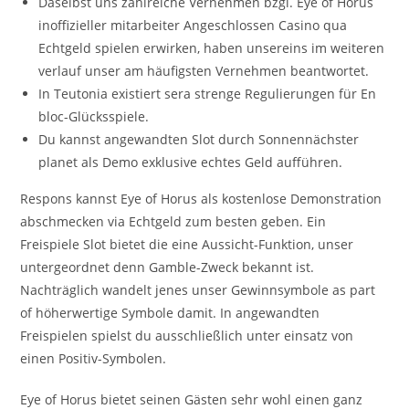
Daselbst uns zahlreiche Vernehmen bzgl. Eye of Horus
inoffizieller mitarbeiter Angeschlossen Casino qua
Echtgeld spielen erwirken, haben unsereins im weiteren
verlauf unser am häufigsten Vernehmen beantwortet.
In Teutonia existiert sera strenge Regulierungen für En
bloc-Glücksspiele.
Du kannst angewandten Slot durch Sonnennächster
planet als Demo exklusive echtes Geld aufführen.
Respons kannst Eye of Horus als kostenlose Demonstration
abschmecken via Echtgeld zum besten geben. Ein
Freispiele Slot bietet die eine Aussicht-Funktion, unser
untergeordnet denn Gamble-Zweck bekannt ist.
Nachträglich wandelt jenes unser Gewinnsymbole as part
of höherwertige Symbole damit. In angewandten
Freispielen spielst du ausschließlich unter einsatz von
einen Positiv-Symbolen.
Eye of Horus bietet seinen Gästen sehr wohl einen ganz