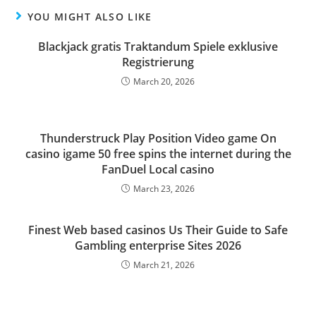
YOU MIGHT ALSO LIKE
Blackjack gratis Traktandum Spiele exklusive
Registrierung
March 20, 2026
Thunderstruck Play Position Video game On
casino igame 50 free spins the internet during the
FanDuel Local casino
March 23, 2026
Finest Web based casinos Us Their Guide to Safe
Gambling enterprise Sites 2026
March 21, 2026