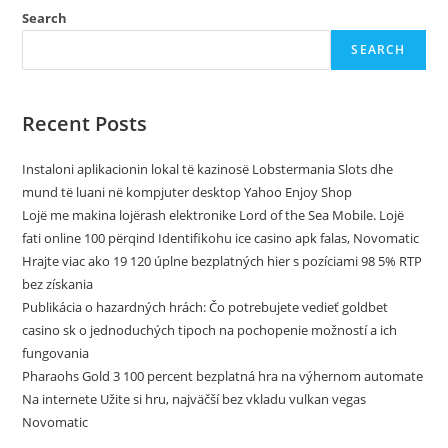
Search
SEARCH
Recent Posts
Instaloni aplikacionin lokal të kazinosë Lobstermania Slots dhe
mund të luani në kompjuter desktop Yahoo Enjoy Shop
Lojë me makina lojërash elektronike Lord of the Sea Mobile. Lojë
fati online 100 përqind Identifikohu ice casino apk falas, Novomatic
Hrajte viac ako 19 120 úplne bezplatných hier s pozíciami 98 5% RTP
bez získania
Publikácia o hazardných hrách: Čo potrebujete vedieť goldbet
casino sk o jednoduchých tipoch na pochopenie možností a ich
fungovania
Pharaohs Gold 3 100 percent bezplatná hra na výhernom automate
Na internete Užite si hru, najväčší bez vkladu vulkan vegas
Novomatic