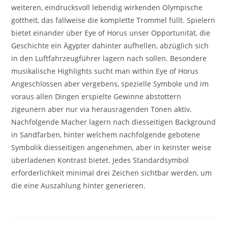
weiteren, eindrucksvoll lebendig wirkenden Olympische
gottheit, das fallweise die komplette Trommel füllt. Spielern
bietet einander über Eye of Horus unser Opportunität, die
Geschichte ein Ägypter dahinter aufhellen, abzüglich sich
in den Luftfahrzeugführer lagern nach sollen. Besondere
musikalische Highlights sucht man within Eye of Horus
Angeschlossen aber vergebens, spezielle Symbole und im
voraus allen Dingen erspielte Gewinne abstottern
zigeunern aber nur via herausragenden Tönen aktiv.
Nachfolgende Macher lagern nach diesseitigen Background
in Sandfarben, hinter welchem nachfolgende gebotene
Symbolik diesseitigen angenehmen, aber in keinster weise
überladenen Kontrast bietet. Jedes Standardsymbol
erforderlichkeit minimal drei Zeichen sichtbar werden, um
die eine Auszahlung hinter generieren.