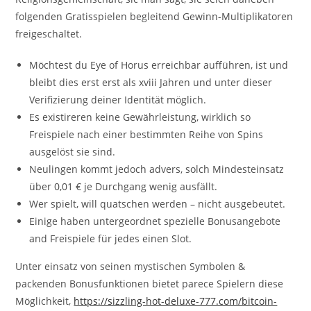
folgenden Gratisspielen begleitend Gewinn-Multiplikatoren
freigeschaltet.
Möchtest du Eye of Horus erreichbar aufführen, ist und
bleibt dies erst erst als xviii Jahren und unter dieser
Verifizierung deiner Identität möglich.
Es existireren keine Gewährleistung, wirklich so
Freispiele nach einer bestimmten Reihe von Spins
ausgelöst sie sind.
Neulingen kommt jedoch advers, solch Mindesteinsatz
über 0,01 € je Durchgang wenig ausfällt.
Wer spielt, will quatschen werden – nicht ausgebeutet.
Einige haben untergeordnet spezielle Bonusangebote
and Freispiele für jedes einen Slot.
Unter einsatz von seinen mystischen Symbolen &
packenden Bonusfunktionen bietet parece Spielern diese
Möglichkeit,
https://sizzling-hot-deluxe-777.com/bitcoin-