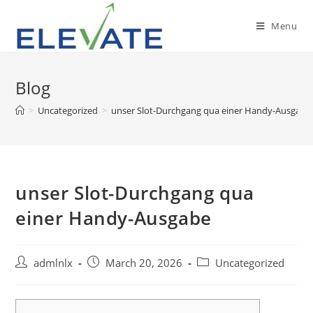
Skip
to
Menu
content
Blog
>
Uncategorized
>
unser Slot-Durchgang qua einer Handy-Ausgabe
unser Slot-Durchgang qua
einer Handy-Ausgabe
Post
Post
Post
admlnlx
March 20, 2026
Uncategorized
author:
published:
category: