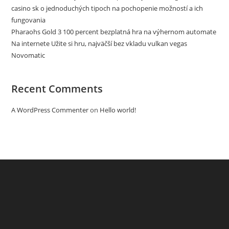
casino sk o jednoduchých tipoch na pochopenie možností a ich
fungovania
Pharaohs Gold 3 100 percent bezplatná hra na výhernom automate
Na internete Užite si hru, najväčší bez vkladu vulkan vegas
Novomatic
Recent Comments
A WordPress Commenter
on
Hello world!