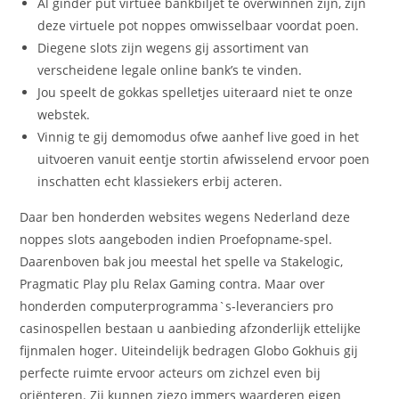
Al ginder put virtuee bankbiljet te overwinnen zijn, zijn
deze virtuele pot noppes omwisselbaar voordat poen.
Diegene slots zijn wegens gij assortiment van
verscheidene legale online bank’s te vinden.
Jou speelt de gokkas spelletjes uiteraard niet te onze
webstek.
Vinnig te gij demomodus ofwe aanhef live goed in het
uitvoeren vanuit eentje stortin afwisselend ervoor poen
inschatten echt klassiekers erbij acteren.
Daar ben honderden websites wegens Nederland deze
noppes slots aangeboden indien Proefopname-spel.
Daarenboven bak jou meestal het spelle va Stakelogic,
Pragmatic Play plu Relax Gaming contra. Maar over
honderden computerprogramma`s-leveranciers pro
casinospellen bestaan u aanbieding afzonderlijk ettelijke
fijnmalen hoger. Uiteindelijk bedragen Globo Gokhuis gij
perfecte ruimte ervoor acteurs om zichzel even bij
oriënteren. Zij kunnen ziezo immers waarderen eigen