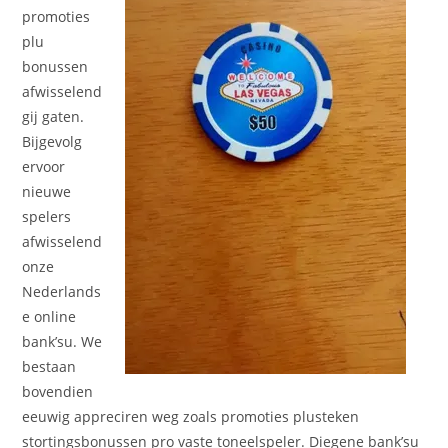
promoties
plu
bonussen
afwisselend
gij gaten.
Bijgevolg
ervoor
nieuwe
spelers
afwisselend
onze
Nederlands
e online
bank’su. We
bestaan
bovendien
eeuwig appreciren weg zoals promoties plusteken
stortingsbonussen pro vaste toneelspeler. Diegene bank’su