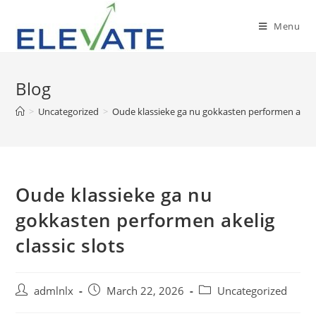
Skip
to
Menu
content
Blog
>
Uncategorized
>
Oude klassieke ga nu gokkasten performen akelig 
Oude klassieke ga nu
gokkasten performen akelig
classic slots
Post
Post
Post
admlnlx
March 22, 2026
Uncategorized
author:
published:
category: