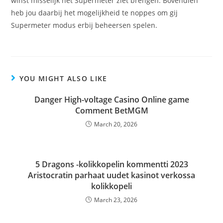
winst misselijk het Supermeter ziet brengen. Bovendien
heb jou daarbij het mogelijkheid te noppes om gij
Supermeter modus erbij beheersen spelen.
YOU MIGHT ALSO LIKE
Danger High-voltage Casino Online game
Comment BetMGM
March 20, 2026
5 Dragons -kolikkopelin kommentti 2023
Aristocratin parhaat uudet kasinot verkossa
kolikkopeli
March 23, 2026