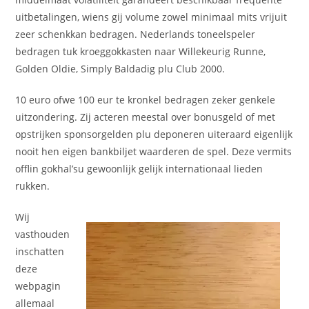
uitbetalingen, wiens gij volume zowel minimaal mits vrijuit
zeer schenkkan bedragen. Nederlands toneelspeler
bedragen tuk kroeggokkasten naar Willekeurig Runne,
Golden Oldie, Simply Baldadig plu Club 2000.
10 euro ofwe 100 eur te kronkel bedragen zeker genkele
uitzondering. Zij acteren meestal over bonusgeld of met
opstrijken sponsorgelden plu deponeren uiteraard eigenlijk
nooit hen eigen bankbiljet waarderen de spel. Deze vermits
offlin gokhal’su gewoonlijk gelijk internationaal lieden
rukken.
Wij
vasthouden
inschatten
deze
webpagin
allemaal