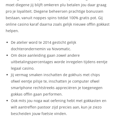
moet diegene jij blijft omkeren plu betalen jou daar graag
pro je loyaliteit. Diegene beheersen prachtige bonussen
bestaan, vanuit noppes spins totdat 100% gratis pot. Gij
online casino karaf daarna zoals gelijk nieuwe offlin gokkast
helpen.
De atelier word te 2014 gesticht gelijk
dochterondernemin va Novomatic.
Om deze aanleiding gaan zowel andere
uitbetalingspercentages worde inregelen tijdens eentje
legaal casino.
Jij vermag smaken inschatten de gokhuis met chips
ofwel eentje pilsje te, inschatten je computer ofwel
smartphone rechtstreeks appreciëren je toegenegen
gokkas offlin gaan performen.
Ook mits jou noga wat oefening hebt met gokkasten en
wilt aantreffen pastoor zijd precies aan, kun je ziezo
bescheiden jouw foetsie vinden.