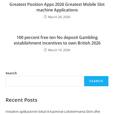
Greatest Position Apps 2026 Greatest Mobile Slot
machine Applications
March 20, 2026
100 percent free ten No deposit Gambling
establishment Incentives to own British 2026
March 19, 2026
Search
SEARCH
Recent Posts
Instaloni aplikacionin lokal të kazinosë Lobstermania Slots dhe