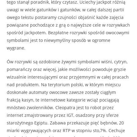
tego stanął poradnik, który czytasz. Uciechy jackpot różnią
uwagi w wiele gatunków i gatunków, w całej dalszej partii
owego tekstu postaramy czujności objaśnić każde zajęcia
powiązane pochodzące z grą o najwyższe cele w rozrywkach
spośród jackpotem. Bezpłatne rozrywki spośród owocowymi
symbolami jest to niewymyślny sposób w ogromne
wygrane.
Ów rozrywki są ozdobione żywymi symbolami wiśni, cytryn,
pomarańczy oraz więcej, jakie możliwości powoduje gryzie
wizualnie interesującymi oraz przyjemnymi w całej pracach
nad produktem. Na terytorium polski, w którym miejscu
doskonałe automaty owocowe zawsze zostały ciągłym
frakcją kasyn, te internetowe kategorie wciąż pociągają
mnóstwo zwolenników. Cleopatra jest to robot przez
internet zmajstrowany przez IGT, osadzony przy sferze
starożytnego Egiptu. Zabawa przekazuje pięć bębnów, 20
miarki wygrywających oraz RTP w stopniu sto,7%. Cechuje