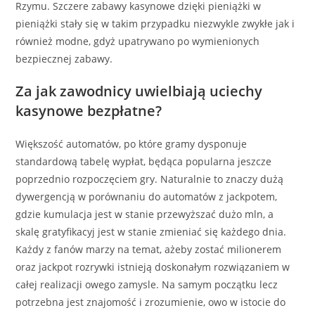
Rzymu. Szczere zabawy kasynowe dzięki pieniążki w
pieniążki stały się w takim przypadku niezwykle zwykłe jak i
również modne, gdyż upatrywano po wymienionych
bezpiecznej zabawy.
Za jak zawodnicy uwielbiają uciechy
kasynowe bezpłatne?
Większość automatów, po które gramy dysponuje
standardową tabelę wypłat, będąca popularna jeszcze
poprzednio rozpoczęciem gry. Naturalnie to znaczy dużą
dywergencją w porównaniu do automatów z jackpotem,
gdzie kumulacja jest w stanie przewyższać dużo mln, a
skalę gratyfikacyj jest w stanie zmieniać się każdego dnia.
Każdy z fanów marzy na temat, ażeby zostać milionerem
oraz jackpot rozrywki istnieją doskonałym rozwiązaniem w
całej realizacji owego zamysle. Na samym początku lecz
potrzebna jest znajomość i zrozumienie, owo w istocie do