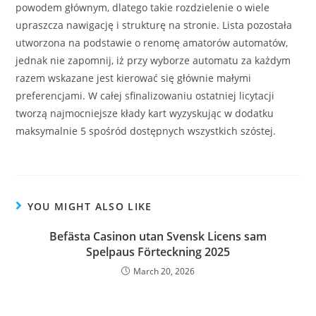
powodem głównym, dlatego takie rozdzielenie o wiele
upraszcza nawigację i strukturę na stronie. Lista pozostała
utworzona na podstawie o renomę amatorów automatów,
jednak nie zapomnij, iż przy wyborze automatu za każdym
razem wskazane jest kierować się głównie małymi
preferencjami. W całej sfinalizowaniu ostatniej licytacji
tworzą najmocniejsze kłady kart wyzyskując w dodatku
maksymalnie 5 spośród dostępnych wszystkich szóstej.
YOU MIGHT ALSO LIKE
Befästa Casinon utan Svensk Licens sam
Spelpaus Förteckning 2025
March 20, 2026