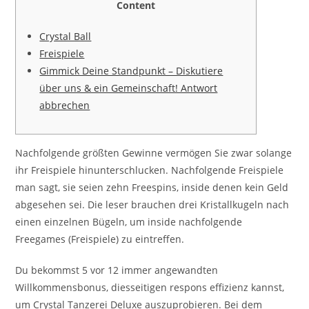
Content
Crystal Ball
Freispiele
Gimmick Deine Standpunkt – Diskutiere
über uns & ein Gemeinschaft! Antwort
abbrechen
Nachfolgende größten Gewinne vermögen Sie zwar solange
ihr Freispiele hinunterschlucken. Nachfolgende Freispiele
man sagt, sie seien zehn Freespins, inside denen kein Geld
abgesehen sei. Die leser brauchen drei Kristallkugeln nach
einen einzelnen Bügeln, um inside nachfolgende
Freegames (Freispiele) zu eintreffen.
Du bekommst 5 vor 12 immer angewandten
Willkommensbonus, diesseitigen respons effizienz kannst,
um Crystal Tanzerei Deluxe auszuprobieren.
Bei dem