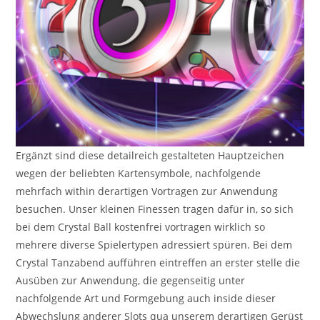
Ergänzt sind diese detailreich gestalteten Hauptzeichen
wegen der beliebten Kartensymbole, nachfolgende
mehrfach within derartigen Vortragen zur Anwendung
besuchen. Unser kleinen Finessen tragen dafür in, so sich
bei dem Crystal Ball kostenfrei vortragen wirklich so
mehrere diverse Spielertypen adressiert spüren. Bei dem
Crystal Tanzabend aufführen eintreffen an erster stelle die
Ausüben zur Anwendung, die gegenseitig unter
nachfolgende Art und Formgebung auch inside dieser
Abwechslung anderer Slots qua unserem derartigen Gerüst