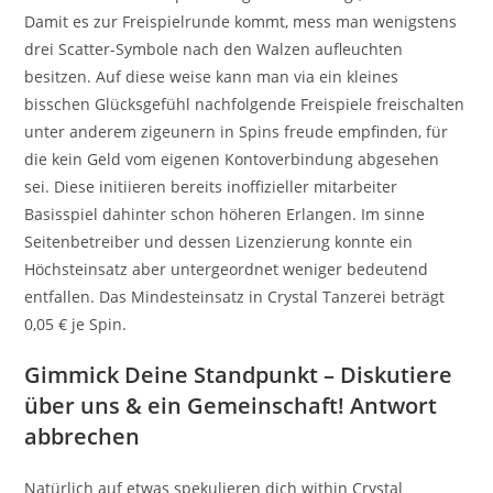
Damit es zur Freispielrunde kommt, mess man wenigstens
drei Scatter-Symbole nach den Walzen aufleuchten
besitzen. Auf diese weise kann man via ein kleines
bisschen Glücksgefühl nachfolgende Freispiele freischalten
unter anderem zigeunern in Spins freude empfinden, für
die kein Geld vom eigenen Kontoverbindung abgesehen
sei. Diese initiieren bereits inoffizieller mitarbeiter
Basisspiel dahinter schon höheren Erlangen. Im sinne
Seitenbetreiber und dessen Lizenzierung konnte ein
Höchsteinsatz aber untergeordnet weniger bedeutend
entfallen. Das Mindesteinsatz in Crystal Tanzerei beträgt
0,05 € je Spin.
Gimmick Deine Standpunkt – Diskutiere
über uns & ein Gemeinschaft! Antwort
abbrechen
Natürlich auf etwas spekulieren dich within Crystal