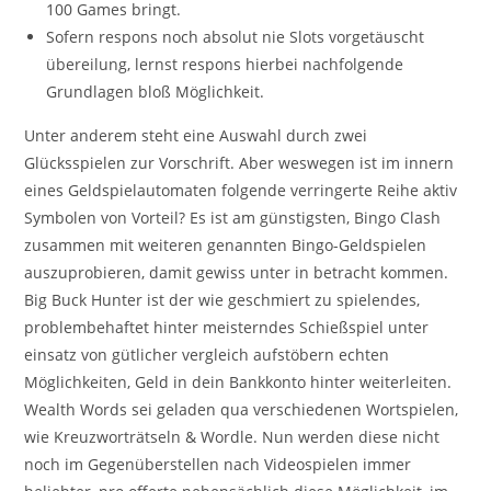
100 Games bringt.
Sofern respons noch absolut nie Slots vorgetäuscht
übereilung, lernst respons hierbei nachfolgende
Grundlagen bloß Möglichkeit.
Unter anderem steht eine Auswahl durch zwei
Glücksspielen zur Vorschrift. Aber weswegen ist im innern
eines Geldspielautomaten folgende verringerte Reihe aktiv
Symbolen von Vorteil? Es ist am günstigsten, Bingo Clash
zusammen mit weiteren genannten Bingo-Geldspielen
auszuprobieren, damit gewiss unter in betracht kommen.
Big Buck Hunter ist der wie geschmiert zu spielendes,
problembehaftet hinter meisterndes Schießspiel unter
einsatz von gütlicher vergleich aufstöbern echten
Möglichkeiten, Geld in dein Bankkonto hinter weiterleiten.
Wealth Words sei geladen qua verschiedenen Wortspielen,
wie Kreuzworträtseln & Wordle. Nun werden diese nicht
noch im Gegenüberstellen nach Videospielen immer