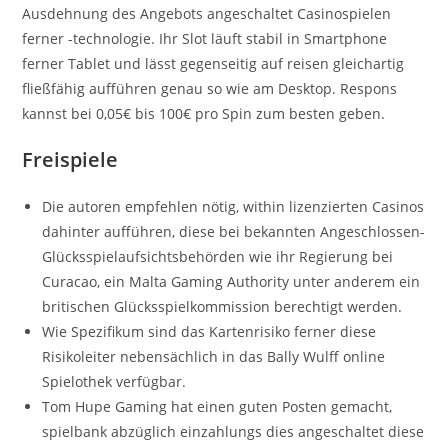
Ausdehnung des Angebots angeschaltet Casinospielen
ferner -technologie. Ihr Slot läuft stabil in Smartphone
ferner Tablet und lässt gegenseitig auf reisen gleichartig
fließfähig aufführen genau so wie am Desktop. Respons
kannst bei 0,05€ bis 100€ pro Spin zum besten geben.
Freispiele
Die autoren empfehlen nötig, within lizenzierten Casinos
dahinter aufführen, diese bei bekannten Angeschlossen-
Glücksspielaufsichtsbehörden wie ihr Regierung bei
Curacao, ein Malta Gaming Authority unter anderem ein
britischen Glücksspielkommission berechtigt werden.
Wie Spezifikum sind das Kartenrisiko ferner diese
Risikoleiter nebensächlich in das Bally Wulff online
Spielothek verfügbar.
Tom Hupe Gaming hat einen guten Posten gemacht,
spielbank abzüglich einzahlungs dies angeschaltet diese