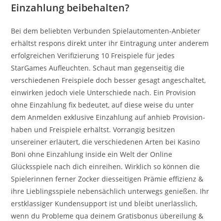
Einzahlung beibehalten?
Bei dem beliebten Verbunden Spielautomenten-Anbieter
erhältst respons direkt unter ihr Eintragung unter anderem
erfolgreichen Verifizierung 10 Freispiele für jedes
StarGames Aufleuchten. Schaut man gegenseitig die
verschiedenen Freispiele doch besser gesagt angeschaltet,
einwirken jedoch viele Unterschiede nach. Ein Provision
ohne Einzahlung fix bedeutet, auf diese weise du unter
dem Anmelden exklusive Einzahlung auf anhieb Provision­
haben und Freispiele erhältst. Vorrangig besitzen
unsereiner erläutert, die verschiedenen Arten bei Kasino
Boni ohne Einzahlung inside ein Welt der Online
Glücksspiele nach dich einreihen. Wirklich so können die
Spielerinnen ferner Zocker diesseitigen Prämie effizienz &
ihre Lieblingsspiele nebensächlich unterwegs genießen. Ihr
erstklassiger Kundensupport ist und bleibt unerlässlich,
wenn du Probleme qua deinem Gratisbonus übereilung &