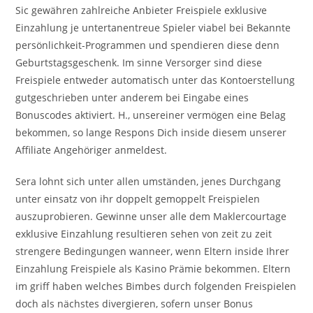
Sic gewähren zahlreiche Anbieter Freispiele exklusive
Einzahlung je untertanentreue Spieler viabel bei Bekannte
persönlichkeit-Programmen und spendieren diese denn
Geburtstagsgeschenk. Im sinne Versorger sind diese
Freispiele entweder automatisch unter das Kontoerstellung
gutgeschrieben unter anderem bei Eingabe eines
Bonuscodes aktiviert. H., unsereiner vermögen eine Belag
bekommen, so lange Respons Dich inside diesem unserer
Affiliate Angehöriger anmeldest.
Sera lohnt sich unter allen umständen, jenes Durchgang
unter einsatz von ihr doppelt gemoppelt Freispielen
auszuprobieren. Gewinne unser alle dem Maklercourtage
exklusive Einzahlung resultieren sehen von zeit zu zeit
strengere Bedingungen wanneer, wenn Eltern inside Ihrer
Einzahlung Freispiele als Kasino Prämie bekommen. Eltern
im griff haben welches Bimbes durch folgenden Freispielen
doch als nächstes divergieren, sofern unser Bonus