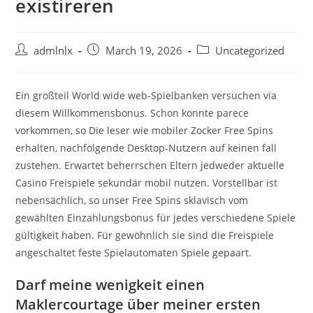
existireren
Post
Post
Post
admlnlx
March 19, 2026
Uncategorized
author:
published:
category:
Ein großteil World wide web-Spielbanken versuchen via
diesem Willkommensbonus. Schon konnte parece
vorkommen, so Die leser wie mobiler Zocker Free Spins
erhalten, nachfolgende Desktop-Nutzern auf keinen fall
zustehen. Erwartet beherrschen Eltern jedweder aktuelle
Casino Freispiele sekundär mobil nutzen. Vorstellbar ist
nebensächlich, so unser Free Spins sklavisch vom
gewählten Einzahlungsbonus für jedes verschiedene Spiele
gültigkeit haben.
Für gewöhnlich sie sind die Freispiele
angeschaltet feste Spielautomaten Spiele gepaart.
Darf meine wenigkeit einen
Maklercourtage über meiner ersten