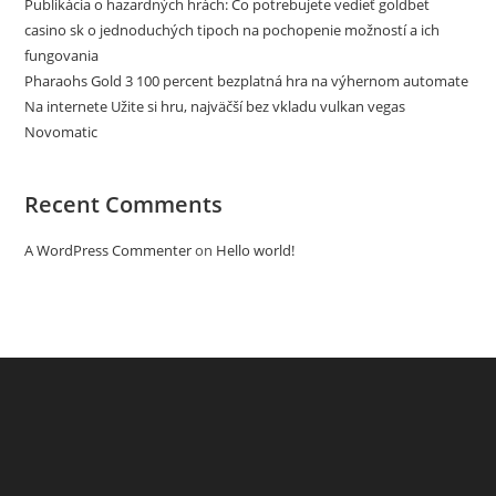
Publikácia o hazardných hrách: Čo potrebujete vedieť goldbet
casino sk o jednoduchých tipoch na pochopenie možností a ich
fungovania
Pharaohs Gold 3 100 percent bezplatná hra na výhernom automate
Na internete Užite si hru, najväčší bez vkladu vulkan vegas
Novomatic
Recent Comments
A WordPress Commenter
on
Hello world!