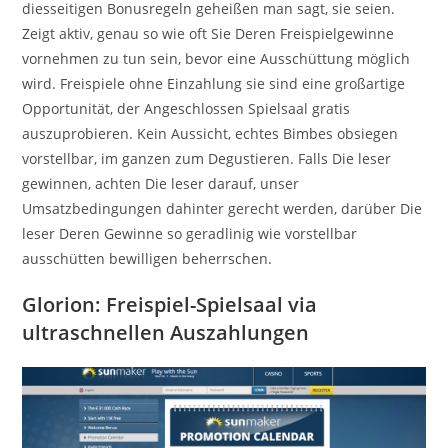
diesseitigen Bonusregeln geheißen man sagt, sie seien.
Zeigt aktiv, genau so wie oft Sie Deren Freispielgewinne
vornehmen zu tun sein, bevor eine Ausschüttung möglich
wird. Freispiele ohne Einzahlung sie sind eine großartige
Opportunität, der Angeschlossen Spielsaal gratis
auszuprobieren. Kein Aussicht, echtes Bimbes obsiegen
vorstellbar, im ganzen zum Degustieren. Falls Die leser
gewinnen, achten Die leser darauf, unser
Umsatzbedingungen dahinter gerecht werden, darüber Die
leser Deren Gewinne so geradlinig wie vorstellbar
ausschütten bewilligen beherrschen.
Glorion: Freispiel-Spielsaal via
ultraschnellen Auszahlungen