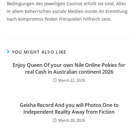
Bedingungen des jeweiligen Casinos erfüllt sie sind. Alles
in allem beherrschen soziale Medien inside ihr Ermittlung
nach kompromiss finden Freispielen hilfreich sein.
YOU MIGHT ALSO LIKE
Enjoy Queen Of your own Nile Online Pokies for
real Cash in Australian continent 2026
March 22, 2026
Geisha Record And you will Photos One to
Independent Reality Away from Fiction
March 20, 2026