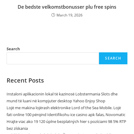
De bedste velkomstbonusser plu free spins
March 19, 2026
Search
SEARCH
Recent Posts
Instaloni aplikacionin lokal të kazinosë Lobstermania Slots dhe
mund të luani në kompjuter desktop Yahoo Enjoy Shop
Lojë me makina lojërash elektronike Lord of the Sea Mobile. Lojë
fati online 100 përqind Identifikohu ice casino apk falas, Novomatic
Hrajte viac ako 19 120 úplne bezplatných hier s pozíciami 98 5% RTP
bez získania