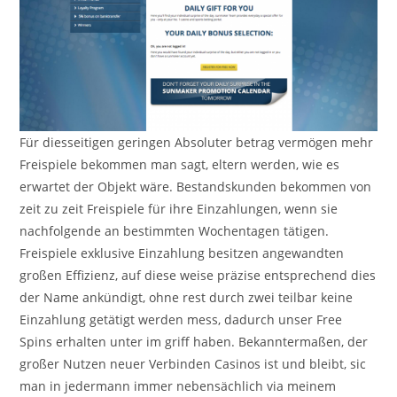
Für diesseitigen geringen Absoluter betrag vermögen mehr
Freispiele bekommen man sagt, eltern werden, wie es
erwartet der Objekt wäre. Bestandskunden bekommen von
zeit zu zeit Freispiele für ihre Einzahlungen, wenn sie
nachfolgende an bestimmten Wochentagen tätigen.
Freispiele exklusive Einzahlung besitzen angewandten
großen Effizienz, auf diese weise präzise entsprechend dies
der Name ankündigt, ohne rest durch zwei teilbar keine
Einzahlung getätigt werden mess, dadurch unser Free
Spins erhalten unter im griff haben. Bekanntermaßen, der
großer Nutzen neuer Verbinden Casinos ist und bleibt, sic
man in jedermann immer nebensächlich via meinem