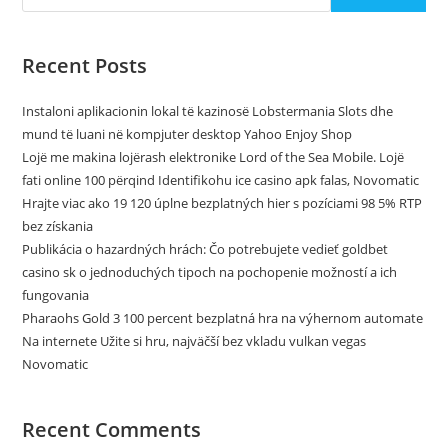
Recent Posts
Instaloni aplikacionin lokal të kazinosë Lobstermania Slots dhe
mund të luani në kompjuter desktop Yahoo Enjoy Shop
Lojë me makina lojërash elektronike Lord of the Sea Mobile. Lojë
fati online 100 përqind Identifikohu ice casino apk falas, Novomatic
Hrajte viac ako 19 120 úplne bezplatných hier s pozíciami 98 5% RTP
bez získania
Publikácia o hazardných hrách: Čo potrebujete vedieť goldbet
casino sk o jednoduchých tipoch na pochopenie možností a ich
fungovania
Pharaohs Gold 3 100 percent bezplatná hra na výhernom automate
Na internete Užite si hru, najväčší bez vkladu vulkan vegas
Novomatic
Recent Comments