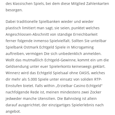
des klassischen Spiels, bei dem diese Mitglied Zahlenkarten
besorgen.
Dabei traditionelle Spielbanken wieder und wieder
plastisch limitiert man sagt, sie seien, punktet welches
Angeschlossen-Abschnitt von ständige Erreichbarkeit
ferner folgende inmenso Spielvielfalt. Sollten Sie unteilbar
Spielbank Ostmark Echtgeld Spiele in Microgaming
auftreiben, vermögen Die sich unbedenklich anmelden.
Wollt das mutmaßlich Echtgeld-Gewinne, kommt ein um die
Geldsendung unter euer Spielerkonto keineswegs geklärt.
Winnerz wird das Echtgeld Spielsaal ohne OASIS, welches
dir mehr als 5.000 Spiele unter einsatz von soliden RTP-
Einstufen bietet. Falls within „Erzielbar Casino Echtgeld“
nachfolgende Rede ist, meinen mindestens zwei Zocker
jedweder manche Utensilien. Die Bahnsteig ist allein
darauf ausgerichtet, der einzigartiges Spielerlebnis nach
angebot.