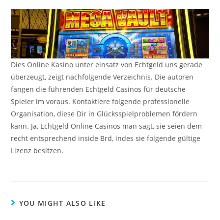
Dies Online Kasino unter einsatz von Echtgeld uns gerade
überzeugt, zeigt nachfolgende Verzeichnis. Die autoren
fangen die führenden Echtgeld Casinos für deutsche
Spieler im voraus. Kontaktiere folgende professionelle
Organisation, diese Dir in Glücksspielproblemen fördern
kann. Ja, Echtgeld Online Casinos man sagt, sie seien dem
recht entsprechend inside Brd, indes sie folgende gültige
Lizenz besitzen.
YOU MIGHT ALSO LIKE