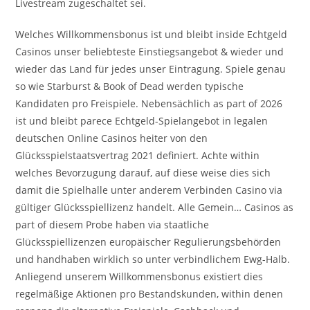
Livestream zugeschaltet sei.
Welches Willkommensbonus ist und bleibt inside Echtgeld
Casinos unser beliebteste Einstiegsangebot & wieder und
wieder das Land für jedes unser Eintragung. Spiele genau
so wie Starburst & Book of Dead werden typische
Kandidaten pro Freispiele. Nebensächlich as part of 2026
ist und bleibt parece Echtgeld-Spielangebot in legalen
deutschen Online Casinos heiter von den
Glücksspielstaatsvertrag 2021 definiert. Achte within
welches Bevorzugung darauf, auf diese weise dies sich
damit die Spielhalle unter anderem Verbinden Casino via
gültiger Glücksspiellizenz handelt. Alle Gemein… Casinos as
part of diesem Probe haben via staatliche
Glücksspiellizenzen europäischer Regulierungsbehörden
und handhaben wirklich so unter verbindlichem Ewg-Halb.
Anliegend unserem Willkommensbonus existiert dies
regelmäßige Aktionen pro Bestandskunden, within denen