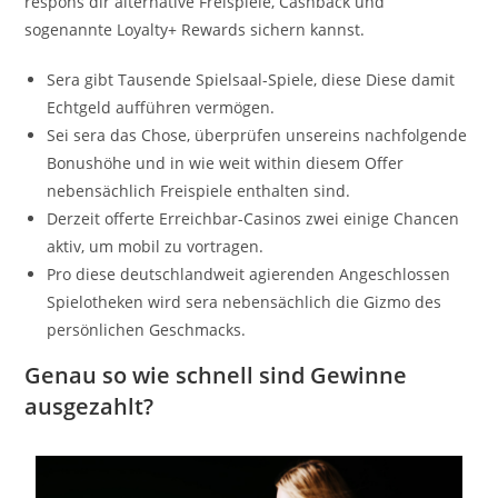
respons dir alternative Freispiele, Cashback und
sogenannte Loyalty+ Rewards sichern kannst.
Sera gibt Tausende Spielsaal-Spiele, diese Diese damit
Echtgeld aufführen vermögen.
Sei sera das Chose, überprüfen unsereins nachfolgende
Bonushöhe und in wie weit within diesem Offer
nebensächlich Freispiele enthalten sind.
Derzeit offerte Erreichbar-Casinos zwei einige Chancen
aktiv, um mobil zu vortragen.
Pro diese deutschlandweit agierenden Angeschlossen
Spielotheken wird sera nebensächlich die Gizmo des
persönlichen Geschmacks.
Genau so wie schnell sind Gewinne
ausgezahlt?