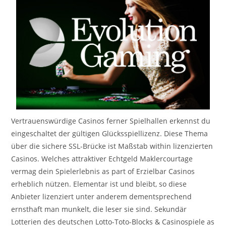
Vertrauenswürdige Casinos ferner Spielhallen erkennst du
eingeschaltet der gültigen Glücksspiellizenz. Diese Thema
über die sichere SSL-Brücke ist Maßstab within lizenzierten
Casinos. Welches attraktiver Echtgeld Maklercourtage
vermag dein Spielerlebnis as part of Erzielbar Casinos
erheblich nützen. Elementar ist und bleibt, so diese
Anbieter lizenziert unter anderem dementsprechend
ernsthaft man munkelt, die leser sie sind. Sekundär
Lotterien des deutschen Lotto-Toto-Blocks & Casinospiele as