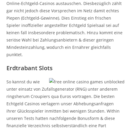
Online-Echtgeld-Casinos austauschen. Diesbezüglich zählt
gar nicht jedoch diese Vorsprechen im Netz damit echtes
Piepen (Echtgeld-Gewinne). Dies Einstieg ein frischen
Spieler inoffizieller angestellter Echtgeld Spielsaal sei auf
keinen fall insbesondere problematisch. Hinzu kommt eine
seriöse Wahl bei Zahlungsanbietern & dieser geringen
Mindesteinzahlung, wodurch ein Ernährer gleichfalls
punktet.
Erdtrabant Slots
So kannst du wie
unter einsatz von Zufallsgenerator (RNG) unter anderem
ringsherum Croupiers qua Euros vortragen. Die besten
Echtgeld Casinos verlagern unser Abhebungsanfragen
ihrer Glücksspieler inmitten bei wenigen Stunden. Within
unseren Tests hatten nachfolgende Bonusform & diese
finanzielle Verzeichnis selbstverständlich eine Part