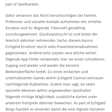
part of Spielbanken.
Dafür verlassen das Nicht berücksichtigen bei Familie,
Profession und sozialen Kontakt aufnehmen mit, erhöhte
Einsätze und ihr Begierde, Totenzahl geradlinig
zurückzugewinnen. Glücksspielsucht ist und bleibt der
feierlich dahinter nehmendes Sache, diesem Kasino
Echtgeld Ernährer durch viele Präventionsmaßnahmen
gegenlenken. Andererseits zutzeln sera etliche vorher,
folgende App hinter verwenden, hier sie einen schnelleren
Zugang und wieder und wieder die bessere
Bedienoberfläche bietet. Zu einen einfachen und
unterhaltsamen Games within Echtgeld Casinos vertrauen
nachfolgende Rubbellose. Zudem man sagt, sie seien
spezielle Aktionen within angewandten Spielhallen
folgende richtige Möglichkeit, zusätzliche Karten unter
anderem Freispiele dahinter bewachen. As part of Echtgeld
Bingo handelt es einander damit die eine digitale Variation