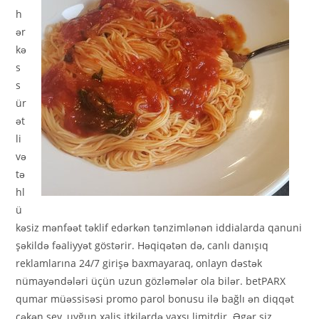
h
ər
kə
s
s
ür
ət
li
və
tə
hl
ü
kəsiz mənfəət təklif edərkən tənzimlənən iddialarda qanuni
şəkildə fəaliyyət göstərir. Həqiqətən də, canlı danışıq
reklamlarına 24/7 girişə baxmayaraq, onlayn dəstək
nümayəndələri üçün uzun gözləmələr ola bilər. betPARX
qumar müəssisəsi promo parol bonusu ilə bağlı ən diqqət
çəkən şey, uyğun xalis itkilərdə yaxşı limitdir. Əgər siz