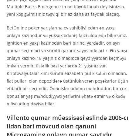
Multiple Bucks Emergence-in ən böyük fanatı deyilsinizsə,
yeni xoş gəlmisiniz təşviqi bir az daha az faydalı olacaq.
BetOnline poker yarışlarına ev sahibliyi edən ən yaxşı
onlayn kazinodur və yüksək ödəniş faizi əldə edə bilərsiniz.
Ignition ən yaxşı kazinodan bəri birinci yerdədir, onlayn
qumar seçimləri və sürətli qazanc sayəsində artır. Ən yaxşı
onlayn kazino, 18 yaşınız olmadıqca qeydiyyatdan keçməyə
imkan vermir, üstəlik bəzi yerlərdə 21 yaşınız var.
Kriptovalyutalar kimi sürətli elizabeth pul kisələri olmadan,
fiat pulları olan depozitlərə üstünlük verən peşəkarlar üçün
etibarlı bir seçimdir. Ödənişlər adətən məhduddur, bir çox
bonuslar yaş məhdudiyyəti yerlərini əhatə etmir və ölkədə
mövcudluq dəyişə bilər.
Villento qumar müəssisəsi əslində 2006-cı
ildən bəri mövcud olan qanuni
Microgaming onlayn qumar saytıdır.