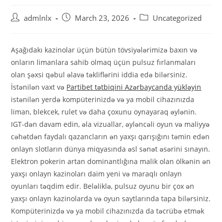
Post
Post
Post
admlnlx
March 23, 2026
Uncategorized
author:
published:
category:
Aşağıdakı kazinolar üçün bütün tövsiyələrimizə baxın və
onların limanlara sahib olmaq üçün pulsuz fırlanmaları
olan şəxsi qəbul əlavə təkliflərini iddia edə bilərsiniz.
İstənilən vaxt və
Partibet tətbiqini Azərbaycanda yükləyin
istənilən yerdə kompüterinizdə və ya mobil cihazınızda
liman, blekcek, rulet və daha çoxunu oynayaraq əylənin.
IGT-dən davam edin, əla vizuallar, əyləncəli oyun və maliyyə
cəhətdən faydalı qazancların ən yaxşı qarışığını təmin edən
onlayn slotların dünya miqyasında əsl sənət əsərini sınayın.
Elektron pokerin artan dominantlığına malik olan ölkənin ən
yaxşı onlayn kazinoları daim yeni və maraqlı onlayn
oyunları təqdim edir. Beləliklə, pulsuz oyunu bir çox ən
yaxşı onlayn kazinolarda və oyun saytlarında tapa bilərsiniz.
Kompüterinizdə və ya mobil cihazınızda da təcrübə etmək